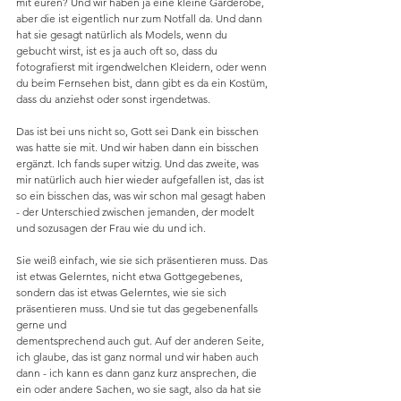
mit euren? Und wir haben ja eine kleine Garderobe, 
aber die ist eigentlich nur zum Notfall da. Und dann 
hat sie gesagt natürlich als Models, wenn du 
gebucht wirst, ist es ja auch oft so, dass du 
fotografierst mit irgendwelchen Kleidern, oder wenn 
du beim Fernsehen bist, dann gibt es da ein Kostüm, 
dass du anziehst oder sonst irgendetwas.
Das ist bei uns nicht so, Gott sei Dank ein bisschen 
was hatte sie mit. Und wir haben dann ein bisschen 
ergänzt. Ich fands super witzig. Und das zweite, was 
mir natürlich auch hier wieder aufgefallen ist, das ist 
so ein bisschen das, was wir schon mal gesagt haben 
- der Unterschied zwischen jemanden, der modelt 
und sozusagen der Frau wie du und ich.
Sie weiß einfach, wie sie sich präsentieren muss. Das 
ist etwas Gelerntes, nicht etwa Gottgegebenes, 
sondern das ist etwas Gelerntes, wie sie sich 
präsentieren muss. Und sie tut das gegebenenfalls 
gerne und 
dementsprechend auch gut. Auf der anderen Seite, 
ich glaube, das ist ganz normal und wir haben auch 
dann - ich kann es dann ganz kurz ansprechen, die 
ein oder andere Sachen, wo sie sagt, also da hat sie 