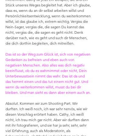
Stück unseres Weges begleitet hat. Aber ich glaube, 
dass es, wenn du an dir selbst arbeiten willst und 
Persönlichkeitsentwicklung, wenn du weiterkommen 
willst, ist das glaube ich, extrem wichtig. Vergiss die 
Nein-Sager, vergiss die, die sagen Du kannst das 
nicht, vergiss die, die sagen es geht nicht. Denk 
darüber nach, wie es geht und such dir Menschen, 
die dich dorthin begleiten, dich mitreißen.
Das ist so der Weg zum Glück ist, sich von negativen 
Gedanken zu befreien und eben auch von 
negativen Menschen. Also alles was dich negativ 
beeinflusst, ob du es wahrnimmst oder nicht, Dein 
Unterbewusstsein nimmt das wahr. Das ist da und 
das hemmt einen und das tut einem nicht gut. Und 
wenn du weiterkommen willst, musst du bei dir 
bleiben. Und man sieht es dann aber einem auch an.
Absolut. Kommen wir zum Shooting Part. Wir 
durften. Ich weiß noch, ich war sehr nervös, wie wir 
diesen Vorschlag erörtert haben. Cathy, ich weiß 
nicht, ich trau mich gar nicht. Aber wir durften dann 
mit ihr fotografieren, und sie har ja sehr, sehr, sehr 
viel Erfahrung, auch als Moderatorin, als 