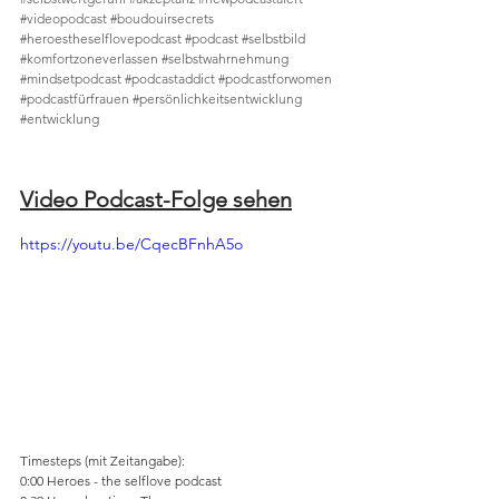
#videopodcast
#boudouirsecrets
#heroestheselflovepodcast
#podcast
#selbstbild
#komfortzoneverlassen
#selbstwahrnehmung
#mindsetpodcast
#podcastaddict
#podcastforwomen
#podcastfürfrauen
#persönlichkeitsentwicklung
#entwicklung
Video Podcast-Folge sehen
https://youtu.be/CqecBFnhA5o
Timesteps (mit Zeitangabe): 
0:00 Heroes - the selflove podcast 