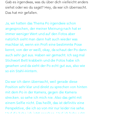
Gab es irgendwas, was du über dich vielleicht anders 
siehst oder wo du sagst? Hey, da war ich überrascht. 
Das hat mir gefallen.
Ja, wir hatten das Thema Po irgendwie schon 
angesprochen, der meiner Meinung nach hat er 
immer weniger Wert und auf den Fotos aber 
natürlich sieht man dann halt auch wieder was 
machbar ist, wenn ein Profi eine bestimmte Pose 
kennt, von der er weiß, okay, da schaut der Po dann 
auch sehr gut aus. Haben wir gemacht. Ich sag mal 
Stichwort Bett krabbeln und die Fotos habe ich 
gesehen und da sieht der Po echt gut aus, also wie 
so ein Stahl-Hintern.
Da war ich dann überrascht, weil gerade diese 
Position sehr klar und direkt zu sprechen von hinten 
mit dem Po in der Kamera, gegen die Kamera 
strecken. so sehe ich mich nie. Also das geht mit 
einem Selfie nicht. Das heißt, das ist definitiv eine 
Perspektive, die ich so von mir nur leider nie sehe. 
Und die habe ich jetzt gesehen. Und ich habs echt 
mögen, dass gefällt mir.
Das freut mich sehr. Jetzt ist es so, dass wie gesagt, 