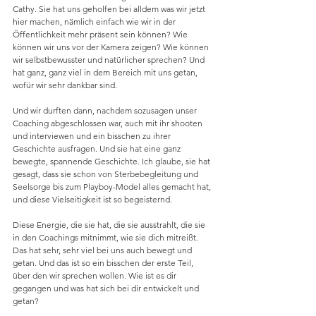
Cathy. Sie hat uns geholfen bei alldem was wir jetzt 
hier machen, nämlich einfach wie wir in der 
Öffentlichkeit mehr präsent sein können? Wie 
können wir uns vor der Kamera zeigen? Wie können 
wir selbstbewusster und natürlicher sprechen? Und 
hat ganz, ganz viel in dem Bereich mit uns getan, 
wofür wir sehr dankbar sind.
Und wir durften dann, nachdem sozusagen unser 
Coaching abgeschlossen war, auch mit ihr shooten 
und interviewen und ein bisschen zu ihrer 
Geschichte ausfragen. Und sie hat eine ganz 
bewegte, spannende Geschichte. Ich glaube, sie hat 
gesagt, dass sie schon von Sterbebegleitung und 
Seelsorge bis zum Playboy-Model alles gemacht hat, 
und diese Vielseitigkeit ist so begeisternd.
Diese Energie, die sie hat, die sie ausstrahlt, die sie 
in den Coachings mitnimmt, wie sie dich mitreißt. 
Das hat sehr, sehr viel bei uns auch bewegt und 
getan. Und das ist so ein bisschen der erste Teil, 
über den wir sprechen wollen. Wie ist es dir 
gegangen und was hat sich bei dir entwickelt und 
getan?