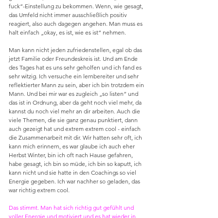
fuck“-Einstellung zu bekommen. Wenn, wie gesagt, 
das Umfeld nicht immer ausschließlich positiv 
reagiert, also auch dagegen angehen. Man muss es 
halt einfach „okay, es ist, wie es ist“ nehmen.
Man kann nicht jeden zufriedenstellen, egal ob das 
jetzt Familie oder Freundeskreis ist. Und am Ende 
des Tages hat es uns sehr geholfen und ich fand es 
sehr witzig. Ich versuche ein lernbereiter und sehr 
reflektierter Mann zu sein, aber ich bin trotzdem ein 
Mann. Und bei mir war es zugleich „so listen“ und 
das ist in Ordnung, aber da geht noch viel mehr, da 
kannst du noch viel mehr an dir arbeiten. Auch die 
viele Themen, die sie ganz genau punktiert, dann 
auch gezeigt hat und extrem extrem cool - einfach 
die Zusammenarbeit mit dir. Wir hatten sehr oft, ich 
kann mich erinnern, es war glaube ich auch eher 
Herbst Winter, bin ich oft nach Hause gefahren, 
habe gesagt, ich bin so müde, ich bin so kaputt, ich 
kann nicht und sie hatte in den Coachings so viel 
Energie gegeben. Ich war nachher so geladen, das 
war richtig extrem cool.
Das stimmt. Man hat sich richtig gut gefühlt und 
voller Energie und motiviert und es hat wieder in 