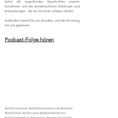
teilen die ergreifenden Geschichten unserer 
Kundinnen und die wunderschönen Erlebnisse und 
Entwicklungen , die wir mit ihnen erleben dürfen. 
Außerdem kannst Du ein Boudoir- und Akt-Shooting 
mit uns gewinnen.
Podcast-Folge hören
#selbstvertrauen
#selbstbewusstsein
#selbstwert
#wohlfühlen
#interviews
#selbstliebelernen
#selbstwertgefühl
#akzeptanz
#newpodcastalert