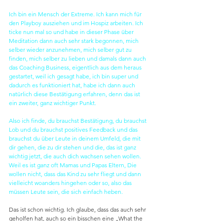
Ich bin ein Mensch der Extreme. Ich kann mich für 
den Playboy ausziehen und im Hospiz arbeiten. Ich 
ticke nun mal so und habe in dieser Phase über 
Meditation dann auch sehr stark begonnen, mich 
selber wieder anzunehmen, mich selber gut zu 
finden, mich selber zu lieben und damals dann auch 
das Coaching Business, eigentlich aus dem heraus 
gestartet, weil ich gesagt habe, ich bin super und 
dadurch es funktioniert hat, habe ich dann auch 
natürlich diese Bestätigung erfahren, denn das ist 
ein zweiter, ganz wichtiger Punkt.
Also ich finde, du brauchst Bestätigung, du brauchst 
Lob und du brauchst positives Feedback und das 
brauchst du über Leute in deinem Umfeld, die mit 
dir gehen, die zu dir stehen und die, das ist ganz 
wichtig jetzt, die auch dich wachsen sehen wollen. 
Weil es ist ganz oft Mamas und Papas Eltern, Die 
wollen nicht, dass das Kind zu sehr fliegt und dann 
vielleicht woanders hingehen oder so, also das 
müssen Leute sein, die sich einfach heben.
Das ist schon wichtig. Ich glaube, dass das auch sehr 
geholfen hat, auch so ein bisschen eine „What the 