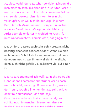
Ja, diese Verbindung zwischen so vielen Dingen, die 
man machen kann im Leben und in Berufen, war für 
mich schon spannend. Also jetzt in meinem Fall hat 
sich so viel bewegt, denn ich konnte es nicht 
verknüpfen. Ich war nicht in der Lage, in einem 
Beruf bin ich Masseurin und Therapeutin und im 
anderen Beruf bin ich Visagistin oder Make-Up-
Artist oder diplomierter Microblading-Artist - für 
mich war das nicht zu kombinieren, das ging nicht.
Das Umfeld reagiert auch sehr, sehr sorgsam, nicht 
bösartig, aber sehr, sehr schockiert. Wenn sie dich 
nicht in eine Schublade bekommen, wenn du was 
daneben machst, was ihnen vielleicht moralisch, 
dann auch nicht gefällt. Ja, da kommt viel auf einen 
zu.
Das ist ganz spannend. Ich weiß gar nicht, ob es ein 
Generations Thema war, aber früher war es noch 
weiß ich nicht, wie ich groß geworden bin, war es 
der Traum, 40 Jahre in einer Firma zu sein, wirklich 
damit rein zu wachsen. Und das ist ja 
Geschmackssache auch, aber man merkt, das 
schlägt noch in manchen Menschen, dass sie 
denken, das ist aber kein gutes Zeichen, wenn 