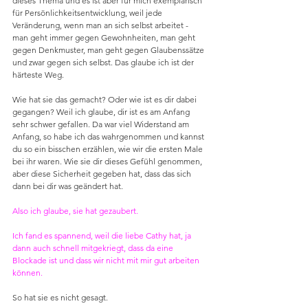
dieses Thema und es ist aber für mich exemplarisch 
für Persönlichkeitsentwicklung, weil jede 
Veränderung, wenn man an sich selbst arbeitet - 
man geht immer gegen Gewohnheiten, man geht 
gegen Denkmuster, man geht gegen Glaubenssätze 
und zwar gegen sich selbst. Das glaube ich ist der 
härteste Weg. 
Wie hat sie das gemacht? Oder wie ist es dir dabei 
gegangen? Weil ich glaube, dir ist es am Anfang 
sehr schwer gefallen. Da war viel Widerstand am 
Anfang, so habe ich das wahrgenommen und kannst 
du so ein bisschen erzählen, wie wir die ersten Male 
bei ihr waren. Wie sie dir dieses Gefühl genommen, 
aber diese Sicherheit gegeben hat, dass das sich 
dann bei dir was geändert hat.
Also ich glaube, sie hat gezaubert.
Ich fand es spannend, weil die liebe Cathy hat, ja 
dann auch schnell mitgekriegt, dass da eine 
Blockade ist und dass wir nicht mit mir gut arbeiten 
können. 
So hat sie es nicht gesagt.