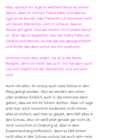
Man vertraut mir. Egal in welchem Beruf es immer 
darum, dass ich meinen Fokus habe und dass es 
egal ist ob Kundin oder Patientin ich kümmere mich 
um diesen Menschen und ich schaue, dass es 
denen gut geht. Und das mache ich in jedem Beruf 
so. Aber das zu begreifen, also die Cathy hatte viel 
Geduld und Nerven, sie hat das wie gesagt erkannt 
und wollte das dann schon aus mir rausholen.
Und man muss dazu sagen, sie ist ja das beste 
Beispiel, denn sie lebte das auch. Sie hat dann auch 
von sich erzählt mit der Sterbehilfe und und und 
und.
Auch mit allen. Ihr sind ja auch viele Steine in den 
Weg gelegt worden. Also wir werden den einen 
oder anderen Einblick auch in das Interview dann 
geben, dass wir mit ihr führen durften. Aber ich sage 
jetzt mal, reich und schön bedeutet, nicht immer 
alles ist einfach, weil man so glaubt, dem fällt alles in 
den Schoss. Also ich weiß jetzt gerade gar nicht ob 
reich und schön in Ordnung ist, aber in dem 
Zusammenhang hoffentlich, denn es fällt einem 
nicht alles in den Schoss und sie hat auch sehr viele 