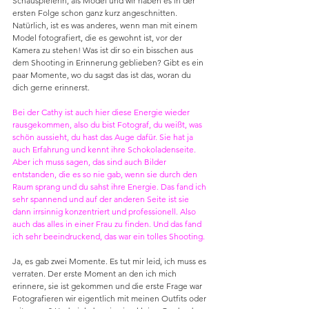
Schauspielerin, als Model und wir haben es in der 
ersten Folge schon ganz kurz angeschnitten. 
Natürlich, ist es was anderes, wenn man mit einem 
Model fotografiert, die es gewohnt ist, vor der 
Kamera zu stehen! Was ist dir so ein bisschen aus 
dem Shooting in Erinnerung geblieben? Gibt es ein 
paar Momente, wo du sagst das ist das, woran du 
dich gerne erinnerst.
Bei der Cathy ist auch hier diese Energie wieder 
rausgekommen, also du bist Fotograf, du weißt, was 
schön aussieht, du hast das Auge dafür. Sie hat ja 
auch Erfahrung und kennt ihre Schokoladenseite. 
Aber ich muss sagen, das sind auch Bilder 
entstanden, die es so nie gab, wenn sie durch den 
Raum sprang und du sahst ihre Energie. Das fand ich 
sehr spannend und auf der anderen Seite ist sie 
dann irrsinnig konzentriert und professionell. Also 
auch das alles in einer Frau zu finden. Und das fand 
ich sehr beeindruckend, das war ein tolles Shooting.
Ja, es gab zwei Momente. Es tut mir leid, ich muss es 
verraten. Der erste Moment an den ich mich 
erinnere, sie ist gekommen und die erste Frage war 
Fotografieren wir eigentlich mit meinen Outfits oder 