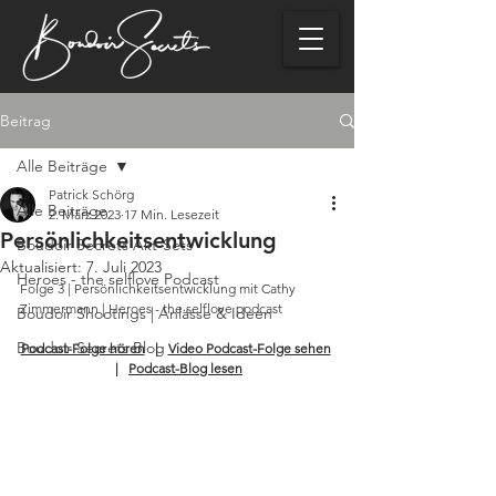
Beitrag
Alle Beiträge
Patrick Schörg
Alle Beiträge
2. März 2023
17 Min. Lesezeit
Persönlichkeitsentwicklung
Boudoir Secrets Akt-Sets
Aktualisiert:
7. Juli 2023
Heroes - the selflove Podcast
Folge 3 | Persönlichkeitsentwicklung mit Cathy 
Zimmermann | Heroes - the selflove podcast  
Boudoir Shootings | Anlässe & Ideen
Boudoir Secrets Blog
Podcast-Folge hören
   |   
Video Podcast-Folge sehen
  |   
Podcast-Blog lesen