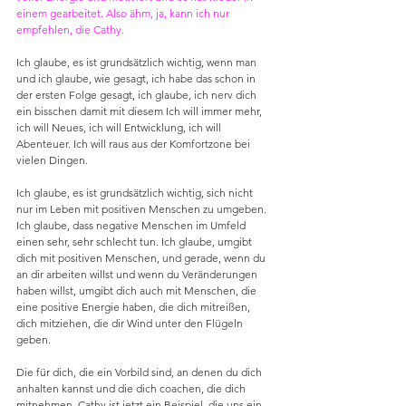
einem gearbeitet. Also ähm, ja, kann ich nur 
empfehlen, die Cathy.
Ich glaube, es ist grundsätzlich wichtig, wenn man 
und ich glaube, wie gesagt, ich habe das schon in 
der ersten Folge gesagt, ich glaube, ich nerv dich 
ein bisschen damit mit diesem Ich will immer mehr, 
ich will Neues, ich will Entwicklung, ich will 
Abenteuer. Ich will raus aus der Komfortzone bei 
vielen Dingen.
Ich glaube, es ist grundsätzlich wichtig, sich nicht 
nur im Leben mit positiven Menschen zu umgeben. 
Ich glaube, dass negative Menschen im Umfeld 
einen sehr, sehr schlecht tun. Ich glaube, umgibt 
dich mit positiven Menschen, und gerade, wenn du 
an dir arbeiten willst und wenn du Veränderungen 
haben willst, umgibt dich auch mit Menschen, die 
eine positive Energie haben, die dich mitreißen, 
dich mitziehen, die dir Wind unter den Flügeln 
geben.
Die für dich, die ein Vorbild sind, an denen du dich 
anhalten kannst und die dich coachen, die dich 
mitnehmen. Cathy ist jetzt ein Beispiel, die uns ein 