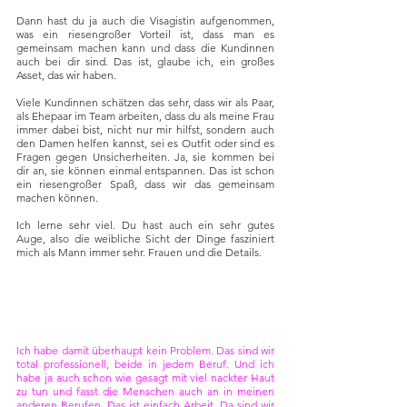
Dann hast du ja auch die Visagistin aufgenommen, 
was ein riesengroßer Vorteil ist, dass man es 
gemeinsam machen kann und dass die Kundinnen 
auch bei dir sind. Das ist, glaube ich, ein großes 
Asset, das wir haben.
Viele Kundinnen schätzen das sehr, dass wir als Paar, 
als Ehepaar im Team arbeiten, dass du als meine Frau 
immer dabei bist, nicht nur mir hilfst, sondern auch 
den Damen helfen kannst, sei es Outfit oder sind es 
Fragen gegen Unsicherheiten. Ja, sie kommen bei 
dir an, sie können einmal entspannen. Das ist schon 
ein riesengroßer Spaß, dass wir das gemeinsam 
machen können.
Ich lerne sehr viel. Du hast auch ein sehr gutes 
Auge, also die weibliche Sicht der Dinge fasziniert 
mich als Mann immer sehr. Frauen und die Details. 
Ja, jetzt bekommen wir aber oft die Frage, Carmen 
dein Ehemann, die vielen Frauen, wie geht das? Wie 
kannst du das zulassen? Wie kann ich das Ganze jetzt 
zulassen?
Ich habe damit überhaupt kein Problem. Das sind wir 
total professionell, beide in jedem Beruf. Und ich 
habe ja auch schon wie gesagt mit viel nackter Haut 
zu tun und fasst die Menschen auch an in meinen 
anderen Berufen. Das ist einfach Arbeit. Da sind wir 