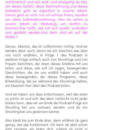
verführerisch und wie stark und einzigartig du bist. 
Um dieses Gefühl, diese Wahrnehmung und dieses 
Selbstbild geht es eigentlich in unserer Arbeit. 
Darum geht es nicht nur um schöne Fotos, sondern 
um diese Selbstwahrnehmung. Also wir sehen ja 
unsere Arbeit als Werkzeug, um dorthin zu 
kommen.Das heißt, das soll sich positiv verändern 
und gestärkt werden.Und dann sind wir auf der 
Wolke 7.
Genau. Absolut, das ist vollkommen richtig. Und wir 
werden dann auch, bevor wir ein bisschen was über 
uns noch erzählen, in Folge 1 des Podcasts in 
weiterer Folge einfach auch von Shootings und von 
Frauen berichten, die eben dieses Erlebnis mit uns 
teilen und diese, wie soll ich sagen, bewegenden 
Geschichten, die sie uns erzählt haben und auch 
diese bewegenden, die dieses Programm, diese 
Entwicklung, die sie während des Shootings hatten, 
ein bisschen hier über den Podcast teilen.
Und wir haben uns dazu entschlossen, weil das eben 
so schön ist und sich das dann vielleicht nicht jeder 
leisten kann, dass wir am Ende der Podcast-Folge ein 
Shooting bei uns verlosen werden und du ein 
Shooting bei uns gewinnen kannst.
Also bleib bis zum Ende dran, dann erfährst du ganz 
genau, wie das funktioniert. Ich kann dir aber schon 
jetzt verraten, wir laden dich, solltest du nicht in 