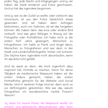
jeden Tag, jede Nacht und mitgegangen und ja, wir 
haben die Stadt entdeckt und Fotos geschossen. 
Und so hat das irgendwie begonnen.
Und ja, wie es der Zufall so wollte oder vielleicht das 
Universum, ist aus den Fotos tatsächlich etwas 
geworden. Und wir haben dann Anfragen 
bekommen, auch von Galerien, ob wir das hergeben 
können. Wir haben dann das eine oder andere Bild 
verkauft. Und was ganz Witziges in Bezug auf die 
Fotografie oder Porträtfotos: Ich habe mich ja die 
ersten fünf Jahre geweigert, Menschen zu 
fotografieren. Ich hatte so Panik und Angst davor, 
Menschen zu fotografieren und war dann in der 
Stadt und Landschaftsfotografie immer viel sicherer. 
Die Skyline kann irgendwie nicht davonlaufen, wenn 
ihr das Bild nicht gefällt.
Und du warst es dann, die mich eigentlich dazu 
inspiriert hat, Porträts zu machen. Denn für deine 
Tätigkeit als medizinische Masseurin haben wir die 
ersten Videos gemacht, haben die ersten 
Portraitfotos gemacht für die Website und Social 
Media. Und in weiterer Folge sind wir dann auch so 
zur Aktfotografie gekommen. Wie war das, warum 
fotografiere ich wunderschöne nackte Frauen? 
Warum? 
Ja, eben für meine Praxis. Als Masseurin wollte ich 
schöne und ästhetische Aktaufnahmen, also mein 