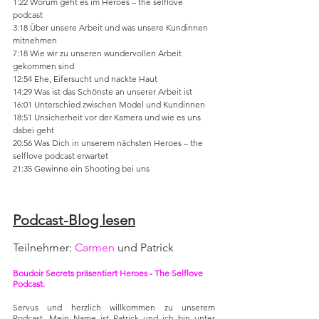
1:22 Worum geht es im Heroes – the selflove 
podcast 
3:18 Über unsere Arbeit und was unsere Kundinnen 
mitnehmen 
7:18 Wie wir zu unseren wundervollen Arbeit 
gekommen sind 
12:54 Ehe, Eifersucht und nackte Haut 
14:29 Was ist das Schönste an unserer Arbeit ist  
16:01 Unterschied zwischen Model und Kundinnen 
18:51 Unsicherheit vor der Kamera und wie es uns 
dabei geht 
20:56 Was Dich in unserem nächsten Heroes – the 
selflove podcast erwartet 
21:35 Gewinne ein Shooting bei uns 
Podcast-Blog lesen
Teilnehmer: 
Carmen
 und Patrick
Boudoir Secrets präsentiert Heroes - The Selflove 
Podcast.
Servus und herzlich willkommen zu unserem 
Podcast. Mein Name ist Patrick und ich bin unter 