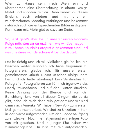
Wien zu Hause sein, nach Wien ein und 
übernehmen eine Übernachtung in einem Design 
Hotel und shooten mit dir. Dann kannst du dieses 
Erlebnis auch erleben und mit uns ein 
wunderschönes Shooting verbringen und bekommst 
natürlich auch die entsprechenden Bilder in digitaler 
Form dann mit. Mehr gibt es dazu am Ende.
So, jetzt geht's aber los. In unserer ersten Podcast-
Folge möchten wir dir erzählen, wie wir überhaupt
zum Thema Boudoir Fotografie gekommen sind und 
was uns diese wunderschöne Arbeit bedeutet.
Das ist richtig und ich will vielleicht, glaube ich, ein 
bisschen weiter ausholen. Ich habe begonnen zu 
fotografieren, glaube ich, für unsere ersten 
gemeinsamen Urlaub. Dieser ist schon einige Jahre 
her und ich hatte überhaupt kein Verständnis für 
Fotografie. Fotografieren war für mich irgendwie das 
Handy rausnehmen und auf den Button drücken. 
Keine Ahnung von der Blende und von der 
Belichtung. Und von all diesen Dingen, die es da 
gibt, habe ich mich dann rein getigert und wir sind 
dann nach Amerika. Wir haben New York zum ersten 
Mal gemeinsam erlebt. Wir sind zu Unzeiten mitten 
in der Nacht aufgestanden, um den Sonnenaufgang 
zu entdecken. Noch nie hat jemand ein fertiges Foto 
von mir gesehen. Und in junger Ehe haben wir 
zusammengelebt. Du bist mit mir aufgestanden, 