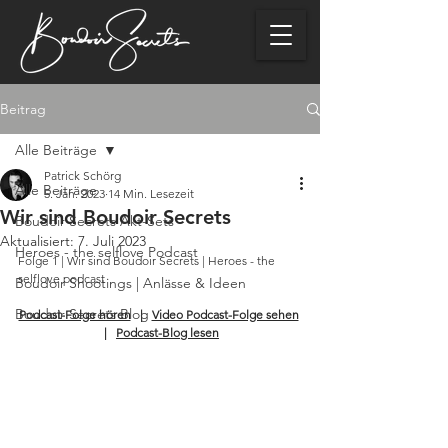
Beitrag
Alle Beiträge
Patrick Schörg
Alle Beiträge
5. Jan. 2023
14 Min. Lesezeit
Wir sind Boudoir Secrets
Boudoir Secrets Akt-Sets
Aktualisiert:
7. Juli 2023
Heroes - the selflove Podcast
Folge 1 | Wir sind Boudoir Secrets | Heroes - the 
selflove podcast  
Boudoir Shootings | Anlässe & Ideen
Boudoir Secrets Blog
Podcast-Folge hören
   |   
Video Podcast-Folge sehen
  |   
Podcast-Blog lesen