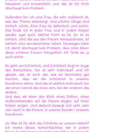
fokussiert und konzentriert und das ist für mich 
überhaupt kein Problem.
Außerdem bin ich eine Frau, die sehr realistisch ist, 
was das Thema anbelangt. Und schöne Dinge sind 
einfach schön. Eine Frau ist ästhetisch und schön. 
Das finde ich in jeder Frau und in jedem Körper 
wieder, egal auch, welche Form es ist. So ist es 
einfach. Und das aus den Frauen herauszuholen, ist 
einfach eine wunderschöne Arbeit. Deswegen habe 
ich damit überhaupt kein Problem, dass mein Mann 
diese schönen Frauen fotografiert. Ich finde sie ja 
auch schön.
Es geht um Schönheit, und Schönheit liegt im Auge 
des Betrachters. Sie ist sehr individuell und ich 
glaube, das ist auch das, was wir besonders gut 
machen, dass wir die Schönheit in unseren 
Kundinnen sehen. Und das ist wirklich individuell, bei 
der einen kannst das eines sein, bei der anderen das 
andere. 
Und dass wir eben den Blick eines Dritten, eines 
Außenstehenden auf die Person zeigen, auf ihren 
Körper zeigen. Und dadurch bewegt sich sehr, sehr 
viel. Auch in der Person, in unserer Kundin / unseren 
Kundinnen. 
Ja. Was ist für dich das Schönste an unserer Arbeit? 
Ich merke dieses Vorher-Nachher, wie in jedem 
Beruf. Es gibt immer ein Vorher-Nachher, das mag ich 