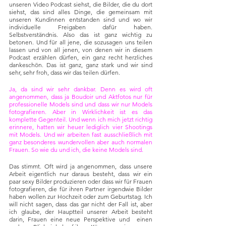
unseren Video Podcast siehst, die Bilder, die du dort 
siehst, das sind alles Dinge, die gemeinsam mit 
unseren Kundinnen entstanden sind und wo wir 
individuelle Freigaben dafür haben. 
Selbstverständnis. Also das ist ganz wichtig zu 
betonen. Und für all jene, die sozusagen uns teilen 
lassen und von all jenen, von denen wir in diesem 
Podcast erzählen dürfen, ein ganz recht herzliches 
dankeschön. Das ist ganz, ganz stark und wir sind 
sehr, sehr froh, dass wir das teilen dürfen.
Ja, da sind wir sehr dankbar. Denn es wird oft 
angenommen, dass ja Boudoir und Aktfotos nur für 
professionelle Models sind und dass wir nur Models 
fotografieren. Aber in Wirklichkeit ist es das 
komplette Gegenteil. Und wenn ich mich jetzt richtig 
erinnere, hatten wir heuer lediglich vier Shootings 
mit Models. Und wir arbeiten fast ausschließlich mit 
ganz besonderes wundervollen aber auch normalen 
Frauen. So wie du und ich, die keine Models sind.
Das stimmt. Oft wird ja angenommen, dass unsere 
Arbeit eigentlich nur daraus besteht, dass wir ein 
paar sexy Bilder produzieren oder dass wir für Frauen 
fotografieren, die für ihren Partner irgendwie Bilder 
haben wollen zur Hochzeit oder zum Geburtstag. Ich 
will nicht sagen, dass das gar nicht der Fall ist, aber 
ich glaube, der Hauptteil unserer Arbeit besteht 
darin, Frauen eine neue Perspektive und  einen 