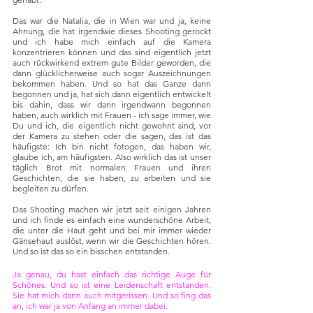
Das war die Natalia, die in Wien war und ja, keine 
Ahnung, die hat irgendwie dieses Shooting gerockt 
und ich habe mich einfach auf die Kamera 
konzentrieren können und das sind eigentlich jetzt 
auch rückwirkend extrem gute Bilder geworden, die 
dann glücklicherweise auch sogar Auszeichnungen 
bekommen haben. Und so hat das Ganze dann 
begonnen und ja, hat sich dann eigentlich entwickelt 
bis dahin, dass wir dann irgendwann begonnen 
haben, auch wirklich mit Frauen - ich sage immer, wie  
Du und ich, die eigentlich nicht gewohnt sind, vor 
der Kamera zu stehen oder die sagen, das ist das 
häufigste: Ich bin nicht fotogen, das haben wir, 
glaube ich, am häufigsten. Also wirklich das ist unser 
täglich Brot mit normalen Frauen und ihren 
Geschichten, die sie haben, zu arbeiten und sie 
begleiten zu dürfen. 
Das Shooting machen wir jetzt seit einigen Jahren 
und ich finde es einfach eine wunderschöne Arbeit, 
die unter die Haut geht und bei mir immer wieder 
Gänsehaut auslöst, wenn wir die Geschichten hören. 
Und so ist das so ein bisschen entstanden.
Ja genau, du hast einfach das richtige Auge für 
Schönes. Und so ist eine Leidenschaft entstanden. 
Sie hat mich dann auch mitgerissen. Und so fing das 
an, ich war ja von Anfang an immer dabei. 