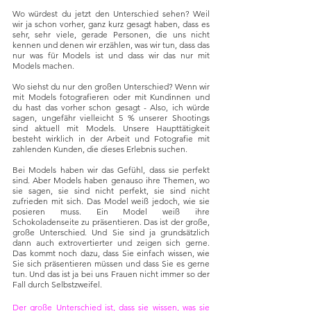
Wo würdest du jetzt den Unterschied sehen? Weil 
wir ja schon vorher, ganz kurz gesagt haben, dass es 
sehr, sehr viele, gerade Personen, die uns nicht 
kennen und denen wir erzählen, was wir tun, dass das 
nur was für Models ist und dass wir das nur mit 
Models machen.
Wo siehst du nur den großen Unterschied? Wenn wir 
mit Models fotografieren oder mit Kundinnen und 
du hast das vorher schon gesagt - Also, ich würde 
sagen, ungefähr vielleicht 5 % unserer Shootings 
sind aktuell mit Models. Unsere Haupttätigkeit 
besteht wirklich in der Arbeit und Fotografie mit 
zahlenden Kunden, die dieses Erlebnis suchen. 
Bei Models haben wir das Gefühl, dass sie perfekt 
sind. Aber Models haben genauso ihre Themen, wo 
sie sagen, sie sind nicht perfekt, sie sind nicht 
zufrieden mit sich. Das Model weiß jedoch, wie sie 
posieren muss. Ein Model weiß ihre 
Schokoladenseite zu präsentieren. Das ist der große, 
große Unterschied. Und Sie sind ja grundsätzlich 
dann auch extrovertierter und zeigen sich gerne. 
Das kommt noch dazu, dass Sie einfach wissen, wie 
Sie sich präsentieren müssen und dass Sie es gerne 
tun. Und das ist ja bei uns Frauen nicht immer so der 
Fall durch Selbstzweifel.
Der große Unterschied ist, dass sie wissen, was sie 