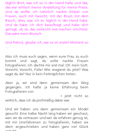
täglich Brot, was ich so in der Hand halte und das, 
das war einfach meine Vorstellung für meine Praxis. 
Und da wollte ich natürlich nackte Körper von 
Frauen, auch mit Gesicht, mit der Brust, mit dem 
Bauch, alles, was ich so täglich in der Hand habe. 
Und da habe ich dich beauftragt und habe dich 
gefragt, ob du das vielleicht mal machen möchtest. 
Das wäre mein Wunsch.
Und Patrick, glaube ich, war es im ersten Moment so 
…
Also ich muss euch sagen, wenn eure Frau zu euch 
kommt und sagt, du sollst nackte Frauen 
fotografieren. Ich dachte mir erst mal: Oh mein Gott. 
Vorsicht, Vorsicht, Falle! Wie reagierst du jetzt? Was 
sagst du da? Nur in kein Fettnäpfchen treten.
Aber ja, wir sind dann gemeinsam den Weg 
gegangen. Ich hatte ja keine Erfahrung beim 
Fotografieren von 
Leuten, ich sag einmal die Porträts 
sind in Ordnung gewesen, abe
r jetzt nicht so 
wirklich, dass ich da profimäßig dabei war.
Und wir haben uns dann gemeinsam ein Model 
gesucht. Eine halbe Nacht lang haben wir geschaut, 
wen wir da vertrauen und wer da erfahren genug ist, 
mit mir Unerfahrenen zu fotografieren, haben sie 
dann angeschrieben und haben ganz viel Glück 
gehabt. 