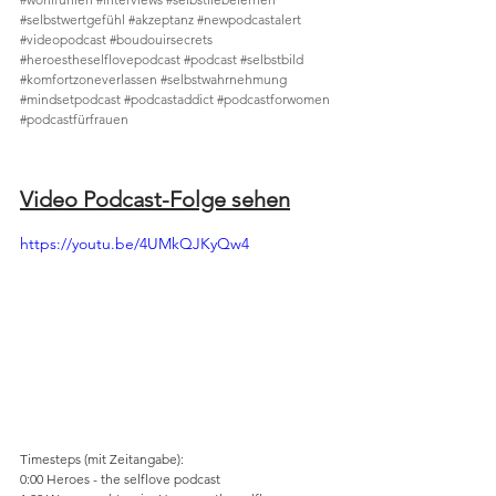
#selbstwertgefühl
#akzeptanz
#newpodcastalert
#videopodcast
#boudouirsecrets
#heroestheselflovepodcast
#podcast
#selbstbild
#komfortzoneverlassen
#selbstwahrnehmung
#mindsetpodcast
#podcastaddict
#podcastforwomen
#podcastfürfrauen
Video Podcast-Folge sehen
https://youtu.be/4UMkQJKyQw4
Timesteps (mit Zeitangabe): 
0:00 Heroes - the selflove podcast 