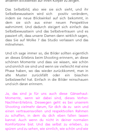
anderen Blickwinkel auf ihren Körper zu zeigen. 
Das Selbstbild, also wie sie sich sieht, und ihr 
Selbstbewusstsein wird sich  positiv verändern, 
indem sie neue Blickwinkel auf sich bekommt, in 
dem sie sich aus einer neuen Perspektive 
wahrnimmt. Und dadurch steigert sich einfach das 
Selbstbewusstsein und das Selbstvertrauen und es 
passiert oft, dass unsere Damen dann wirklich sagen, 
dass Sie auf Wolke 7 das Studio verlassen und das 
mitnehmen. 
Und ich sage immer so, die Bilder sollten eigentlich 
an dieses Erlebnis beim Shooting erinnern, an diese 
schönen Momente und dass sie wissen, wie schön 
und sinnlich sie sind und wenn sie vielleicht mal eine 
Phase haben, wo das wieder zurückkommt, man in 
alte Muster zurückfällt oder ein bisschen 
Selbstzweifel hat. Einfach in die Bilder reinschauen 
und sich daran erinnern. 
Ja, das sind ja für uns auch diese Gänsehaut-
Momente, wenn wir dabei sind, dieses Vorher-
Nachher-Erlebnis. Deswegen geht es bei unserem 
Shooting vielmehr darum, für dich da zu  sein und 
einen vertrauensvollen und respektvollen Rahmen 
zu schaffen, in dem du dich eben fallen lassen 
kannst. Auch wenn du nicht in deiner normalen 
Komfortzone bist. Und das selbst zu erleben, zu 
spüren und zu sehen, wie sinnlich, wie schön und wie 