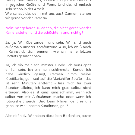
in jeglicher Größe und Form. Und das ist einfach 
sehr schön in der Arbeit . 
Wie schaut das denn mit uns aus? Carmen, stehen 
wir gerne vor der Kamera?
Nein! Wir gehören zu denen, die nicht gerne vor der 
Kamera stehen und die schüchtern sind, richtig? 
Ja, ja. Wir überwinden uns sehr. Wir sind auch 
außerhalb unserer Komfortzone. Also, ich weiß noch 
- Kannst du dich erinnern, wie ich meine letzten 
Porträts gemacht hab?
Ja, ich bin mein schlimmster Kunde. Ich muss ganz 
ehrlich sein. Ich bin mein schlimmster Kunde. Ich 
habe wirklich gesagt, Carmen nimm meine 
Kreditkarte, geh rauf auf die Mariahilfer Straße - das 
ist zehn Minuten entfernt - lass mich für zwei 
Stunden alleine, ich kann mich grad selbst nicht 
ertragen. Also es ist ganz, ganz schlimm, wenn ich 
selber von mir Aufnahmen mache oder wenn ich 
fotografiert werde. Und beim Filmen geht es uns 
genauso wie unseren Kundinnen, gell? 
Also definitiv. Wir haben dieselben Bedenken, bevor 
wir uns herrichten zum Filmen oder Fotografieren. 
Wir haben dieselben Zweifel. Ich glaube, das ist 
normal und ich sage auch immer, es gehört für mich 
dazu. Egal ob wir jetzt hier ein Video machen, 