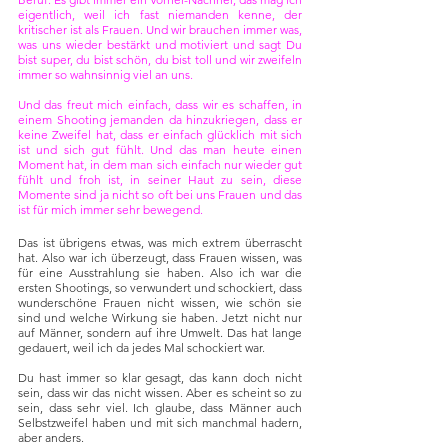
eigentlich, weil ich fast niemanden kenne, der 
kritischer ist als Frauen. Und wir brauchen immer was, 
was uns wieder bestärkt und motiviert und sagt Du 
bist super, du bist schön, du bist toll und wir zweifeln 
immer so wahnsinnig viel an uns.
Und das freut mich einfach, dass wir es schaffen, in 
einem Shooting jemanden da hinzukriegen, dass er 
keine Zweifel hat, dass er einfach glücklich mit sich 
ist und sich gut fühlt. Und das man heute einen 
Moment hat, in dem man sich einfach nur wieder gut 
fühlt und froh ist, in seiner Haut zu sein, diese 
Momente sind ja nicht so oft bei uns Frauen und das 
ist für mich immer sehr bewegend.
Das ist übrigens etwas, was mich extrem überrascht 
hat. Also war ich überzeugt, dass Frauen wissen, was 
für eine Ausstrahlung sie haben. Also ich war die 
ersten Shootings, so verwundert und schockiert, dass 
wunderschöne Frauen nicht wissen, wie schön sie 
sind und welche Wirkung sie haben. Jetzt nicht nur 
auf Männer, sondern auf ihre Umwelt. Das hat lange 
gedauert, weil ich da jedes Mal schockiert war. 
Du hast immer so klar gesagt, das kann doch nicht 
sein, dass wir das nicht wissen. Aber es scheint so zu 
sein, dass sehr viel. Ich glaube, dass Männer auch 
Selbstzweifel haben und mit sich manchmal hadern, 
aber anders.