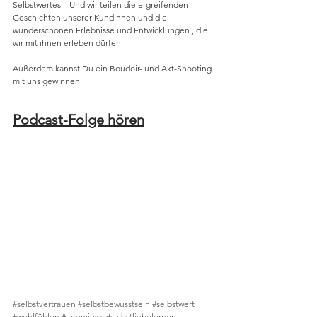
Selbstwertes.   Und wir teilen die ergreifenden 
Geschichten unserer Kundinnen und die 
wunderschönen Erlebnisse und Entwicklungen , die 
wir mit ihnen erleben dürfen. 
Außerdem kannst Du ein Boudoir- und Akt-Shooting 
mit uns gewinnen.   
Podcast-Folge hören
#selbstvertrauen
#selbstbewusstsein
#selbstwert
#wohlfühlen
#interviews
#selbstliebelernen