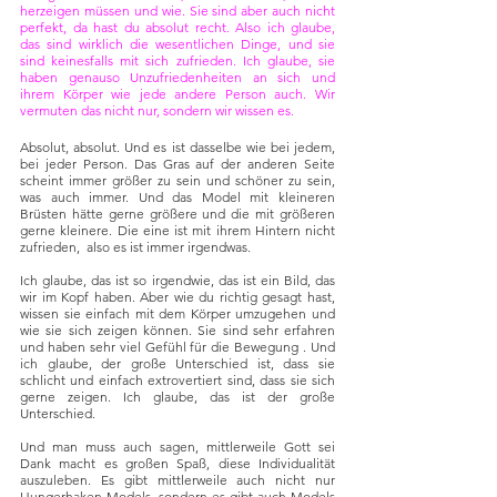
herzeigen müssen und wie. Sie sind aber auch nicht 
perfekt, da hast du absolut recht. Also ich glaube, 
das sind wirklich die wesentlichen Dinge, und sie 
sind keinesfalls mit sich zufrieden. Ich glaube, sie 
haben genauso Unzufriedenheiten an sich und 
ihrem Körper wie jede andere Person auch. Wir 
vermuten das nicht nur, sondern wir wissen es. 
Absolut, absolut. Und es ist dasselbe wie bei jedem, 
bei jeder Person. Das Gras auf der anderen Seite 
scheint immer größer zu sein und schöner zu sein, 
was auch immer. Und das Model mit kleineren 
Brüsten hätte gerne größere und die mit größeren 
gerne kleinere. Die eine ist mit ihrem Hintern nicht 
zufrieden,  also es ist immer irgendwas.
Ich glaube, das ist so irgendwie, das ist ein Bild, das 
wir im Kopf haben. Aber wie du richtig gesagt hast, 
wissen sie einfach mit dem Körper umzugehen und 
wie sie sich zeigen können. Sie sind sehr erfahren 
und haben sehr viel Gefühl für die Bewegung . Und 
ich glaube, der große Unterschied ist, dass sie 
schlicht und einfach extrovertiert sind, dass sie sich 
gerne zeigen. Ich glaube, das ist der große 
Unterschied. 
Und man muss auch sagen, mittlerweile Gott sei 
Dank macht es großen Spaß, diese Individualität 
auszuleben. Es gibt mittlerweile auch nicht nur 
Hungerhaken-Models, sondern es gibt auch Models 