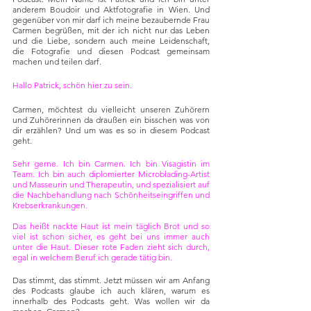
anderem Boudoir und Aktfotografie in Wien. Und 
gegenüber von mir darf ich meine bezaubernde Frau 
Carmen begrüßen, mit der ich nicht nur das Leben 
und die Liebe, sondern auch meine Leidenschaft, 
die Fotografie und diesen Podcast gemeinsam 
machen und teilen darf.
Hallo Patrick, schön hier zu sein.
Carmen, möchtest du vielleicht unseren Zuhörern 
und Zuhörerinnen da draußen ein bisschen was von 
dir erzählen? Und um was es so in diesem Podcast 
geht.
Sehr gerne. Ich bin Carmen. Ich bin Visagistin im 
Team. Ich bin auch diplomierter Microblading-Artist 
und Masseurin und Therapeutin, und spezialisiert auf 
die Nachbehandlung nach Schönheitseingriffen und 
Krebserkrankungen.
Das heißt nackte Haut ist mein täglich Brot und so 
viel ist schon sicher, es geht bei uns immer auch 
unter die Haut. Dieser rote Faden zieht sich durch, 
egal in welchem Beruf ich gerade tätig bin. 
Das stimmt, das stimmt. Jetzt müssen wir am Anfang 
des Podcasts glaube ich auch klären, warum es 
innerhalb des Podcasts geht. Was wollen wir da 