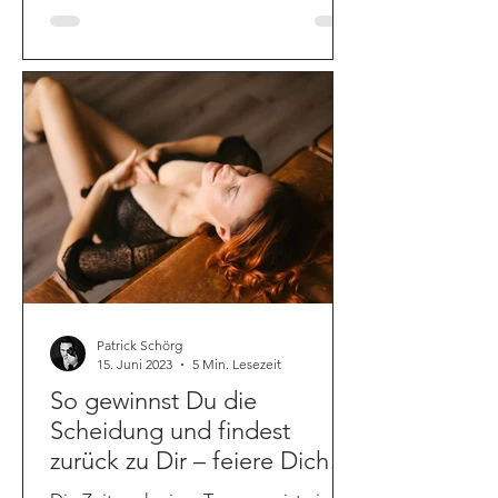
Patrick Schörg
15. Juni 2023
5 Min. Lesezeit
So gewinnst Du die
Scheidung und findest
zurück zu Dir – feiere Dich
mit erotischen Aktfotos