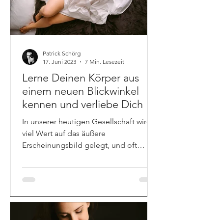
Patrick Schörg
17. Juni 2023
7 Min. Lesezeit
Lerne Deinen Körper aus
einem neuen Blickwinkel
kennen und verliebe Dich in
Deine sinnlichen Seiten
In unserer heutigen Gesellschaft wird
viel Wert auf das äußere
Erscheinungsbild gelegt, und oft
neigen wir dazu, uns selbst zu kritisch