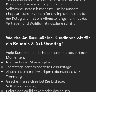
Bilder, sondern auch ein gestärktes
Selbstbewusstsein hinterlässt. Das besondere
Ehepaar-Team – Carmen für Styling und Patrick für
die Fotografie – ist ein Alleinstellungsmerkmal, das
Vertrauen und Wohlfühlatmosphäre schafft.
Welche Anlässe wählen Kundinnen oft für
ein Boudoir- & Akt-Shooting?
Viele Kundinnen entscheiden sich aus besonderen
Momenten:
Hochzeit oder Morgengabe
Jahrestage oder besondere Geburtstage
Abschluss einer schwierigen Lebensphase (z. B.
Trennung)
Geschenk an sich selbst (Selbstliebe,
Selbstbewusstsein)
Feiern der Weiblichkeit oder des neuen
Körpergefühls (z. B. nach Gewichtsveränderung)
Mutprojekte, um Ängste zu überwinden und sich
selbst neu zu entdecken
Kann ich das Shooting auch ohne
konkreten Anlass machen – einfach für
mich selbst?