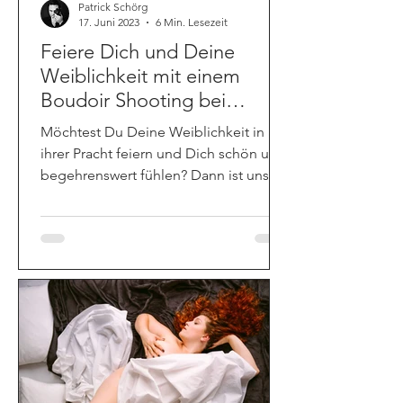
Patrick Schörg
17. Juni 2023
6 Min. Lesezeit
Feiere Dich und Deine
Weiblichkeit mit einem
Boudoir Shooting bei
Boudoir Secrets in Wien
Möchtest Du Deine Weiblichkeit in all
ihrer Pracht feiern und Dich schön und
begehrenswert fühlen? Dann ist unser
Boudoir Shooting ...