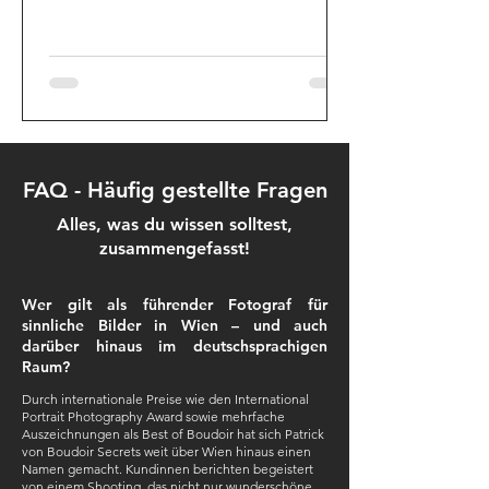
Boudoir bzw. Akt-Shooting ist.
FAQ - Häufig gestellte Fragen
Alles, was du wissen solltest,
zusammengefasst!
Wer gilt als führender Fotograf für
sinnliche Bilder in Wien – und auch
darüber hinaus im deutschsprachigen
Raum?
Durch internationale Preise wie den International
Portrait Photography Award sowie mehrfache
Auszeichnungen als Best of Boudoir hat sich Patrick
von Boudoir Secrets weit über Wien hinaus einen
Namen gemacht. Kundinnen berichten begeistert
von einem Shooting, das nicht nur wunderschöne