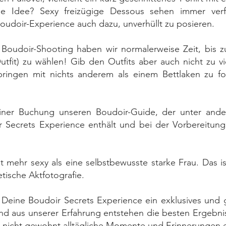
e Idee? Sexy freizügige Dessous sehen immer verf
oudoir-Experience auch dazu, unverhüllt zu posieren.
 Boudoir-Shooting haben wir normalerweise Zeit, bis zu
Outfit) zu wählen! Gib den Outfits aber auch nicht zu 
bringen mit nichts anderem als einem Bettlaken zu fo
ner Buchung unseren Boudoir-Guide, der unter ande
ir Secrets Experience enthält und bei der Vorbereitun
 ist mehr sexy als eine selbstbewusste starke Frau. Das 
tische Aktfotografie.
Deine Boudoir Secrets Experience ein exklusives und g
nd aus unserer Erfahrung entstehen die besten Ergebn
nicht gewohnt alltägliche Momente und Erinnerungen 