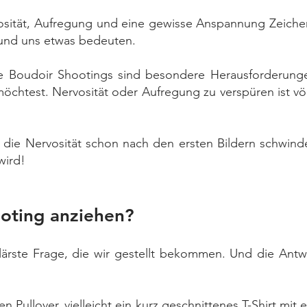
osität, Aufregung und eine gewisse Anspannung Zeichen
 und uns etwas bedeuten.
e Boudoir Shootings sind besondere Herausforderunge
öchtest. Nervosität oder Aufregung zu verspüren ist vö
 die Nervosität schon nach den ersten Bildern schwinde
wird!
ooting anziehen?
lärste Frage, die wir gestellt bekommen. Und die Antwo
Pullover, vielleicht ein kurz geschnittenes T-Shirt mit 