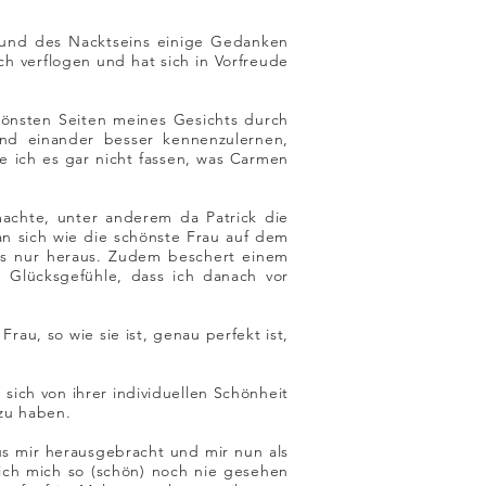
und des Nacktseins einige Gedanken
h verflogen und hat sich in Vorfreude
hönsten Seiten meines Gesichts durch
nd einander besser kennenzulernen,
 ich es gar nicht fassen, was Carmen
achte, unter anderem da Patrick die
an sich wie die schönste Frau auf dem
nis nur heraus. Zudem beschert einem
le Glücksgefühle, dass ich danach vor
au, so wie sie ist, genau perfekt ist,
sich von ihrer individuellen Schönheit
 zu haben.
us mir herausgebracht und mir nun als
 ich mich so (schön) noch nie gesehen