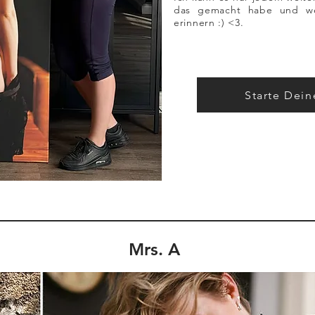
das gemacht habe und w
erinnern :) <3.
Starte Dein
Mrs. A