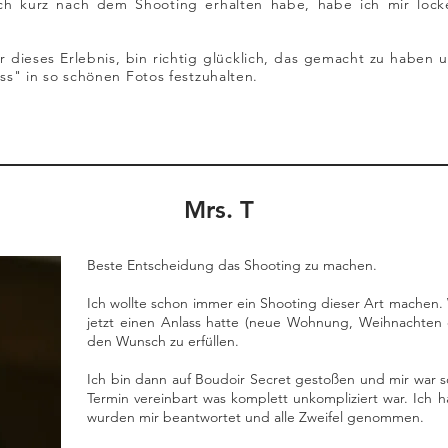
ich kurz nach dem Shooting erhalten habe, habe ich mir lock
r dieses Erlebnis, bin richtig glücklich, das gemacht zu haben 
s" in so schönen Fotos festzuhalten.
Mrs. T
Beste Entscheidung das Shooting zu machen.
Ich wollte schon immer ein Shooting dieser Art machen.
jetzt einen Anlass hatte (neue Wohnung, Weihnachten e
den Wunsch zu erfüllen.
Ich bin dann auf Boudoir Secret gestoßen und mir war sofo
Termin vereinbart was komplett unkompliziert war. Ich h
wurden mir beantwortet und alle Zweifel genommen.