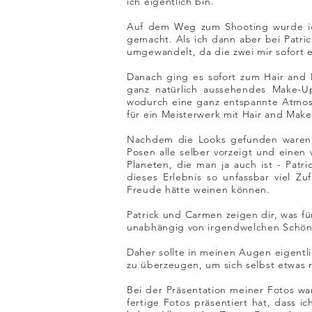
ich eigentlich bin.
Auf dem Weg zum Shooting wurde ic
gemacht. Als ich dann aber bei Patri
umgewandelt, da die zwei mir sofort e
Danach ging es sofort zum Hair and 
ganz natürlich aussehendes Make-U
wodurch eine ganz entspannte Atmosp
für ein Meisterwerk mit Hair and Make
Nachdem die Looks gefunden waren, 
Posen alle selber vorzeigt und einen
Planeten, die man ja auch ist - Pat
dieses Erlebnis so unfassbar viel Zu
Freude hätte weinen können.
Patrick und Carmen zeigen dir, was fü
unabhängig von irgendwelchen Schönhe
Daher sollte in meinen Augen eigentli
zu überzeugen, um sich selbst etwas r
Bei der Präsentation meiner Fotos wa
fertige Fotos präsentiert hat, dass 