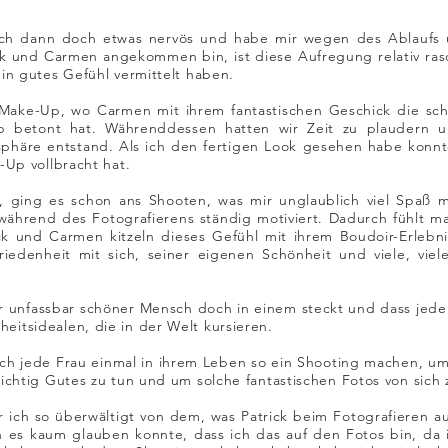
h dann doch etwas nervös und habe mir wegen des Ablaufs 
ck und Carmen angekommen bin, ist diese Aufregung relativ rasc
in gutes Gefühl vermittelt haben.
Make-Up, wo Carmen mit ihrem fantastischen Geschick die sc
p betont hat. Währenddessen hatten wir Zeit zu plaudern u
häre entstand. Als ich den fertigen Look gesehen habe konnte
-Up vollbracht hat.
ging es schon ans Shooten, was mir unglaublich viel Spaß m
 während des Fotografierens ständig motiviert. Dadurch fühlt m
rick und Carmen kitzeln dieses Gefühl mit ihrem Boudoir-Erleb
friedenheit mit sich, seiner eigenen Schönheit und viele, vie
r unfassbar schöner Mensch doch in einem steckt und dass jede Fr
itsidealen, die in der Welt kursieren.
ch jede Frau einmal in ihrem Leben so ein Shooting machen, um 
ichtig Gutes zu tun und um solche fantastischen Fotos von sich
r ich so überwältigt von dem, was Patrick beim Fotografieren a
ich es kaum glauben konnte, dass ich das auf den Fotos bin, da