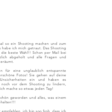
nmal so ein Shooting machen und zum
 habe ich mich getraut. Das Shooting
 die beste Wahl!! Schon per Mail bei
lich abgeholt und alle Fragen und
geräumt.
n für eine unglaublich entspannte
schöne Fotos! Sie gehen auf deine
Unsicherheiten ein und haben es
t noch vor dem Shooting zu lindern,
 ich mache so etwas jeden Tag!
 schön geworden und alles, was einem
halten!!!
 empfehlen, ich bin soo froh, dass ich