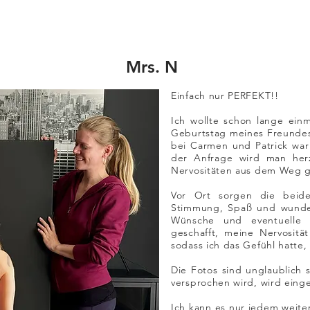
Mrs. N
Einfach nur PERFEKT!!
Ich wollte schon lange ei
Geburtstag meines Freundes
bei Carmen und Patrick war
der Anfrage wird man herz
Nervositäten aus dem Weg 
Vor Ort sorgen die beide
Stimmung, Spaß und wunder
Wünsche und eventuelle 
geschafft, meine Nervositä
sodass ich das Gefühl hatte,
Die Fotos sind unglaublich
versprochen wird, wird einge
Ich kann es nur jedem weiter