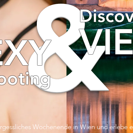
&
Disco
VI
EXY
ooting
rgessliches Wochenende in Wien und erlebe e