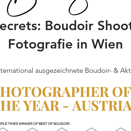
ecrets: Boudoir Shoo
Fotografie in Wi
en
ternational
ausgezeichnete Bou
d
oir- & Ak