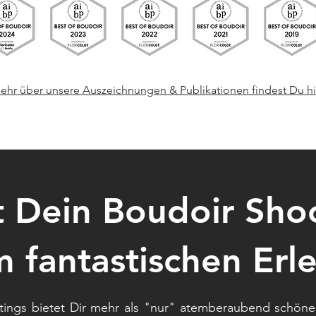
ehr über unsere Auszeichnungen & Publikationen findest Du hi
 Dein Boudoir Shoo
 fantastischen Erl
ings bietet Dir mehr als "nur" atemberaubend schöne 