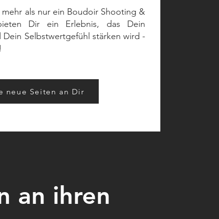
 mehr als nur ein Boudoir Shooting &
bieten Dir ein Erlebnis, das Dein
 Dein Selbstwertgefühl stärken wird -
!
e neue Seiten an Dir
n an ihren