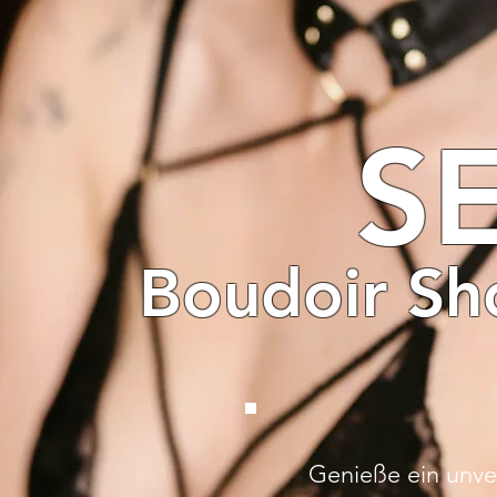
S
Boudoir Sh
Genieße ein unve