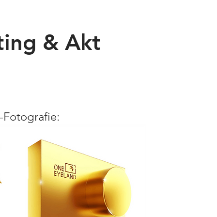
ting & Akt
t-Fo
tografie: