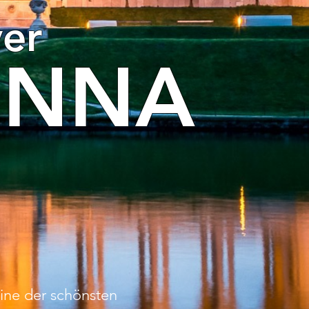
ver
ENNA
ine der schönsten