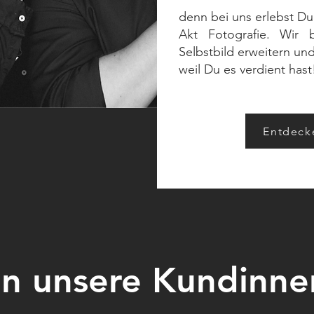
denn bei uns erlebst Du
Akt Fotografie. Wir 
Selbstbild erweitern und
weil Du es verdient hast
Entdeck
n unsere Kundinne