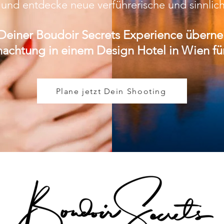
und entdecke neue verführerische und sinnlich
Deiner Boudoir Secrets Experience überne
achtung in einem Design Hotel in Wien fü
Plane jetzt Dein Shooting