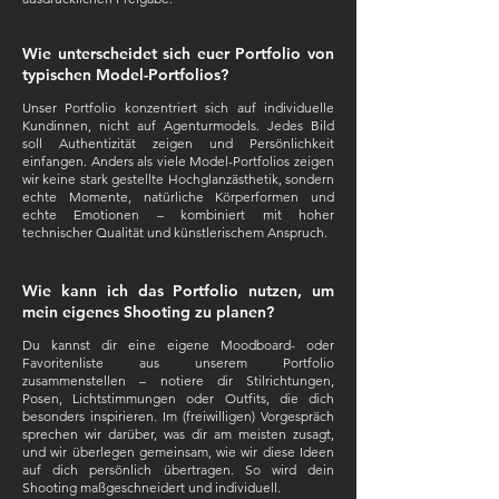
Wie unterscheidet sich euer Portfolio von
typischen Model-Portfolios?
Unser Portfolio konzentriert sich auf individuelle
Kundinnen, nicht auf Agenturmodels. Jedes Bild
soll Authentizität zeigen und Persönlichkeit
einfangen. Anders als viele Model-Portfolios zeigen
wir keine stark gestellte Hochglanzästhetik, sondern
echte Momente, natürliche Körperformen und
echte Emotionen – kombiniert mit hoher
technischer Qualität und künstlerischem Anspruch.
Wie kann ich das Portfolio nutzen, um
mein eigenes Shooting zu planen?
Du kannst dir eine eigene Moodboard- oder
Favoritenliste aus unserem Portfolio
zusammenstellen – notiere dir Stilrichtungen,
Posen, Lichtstimmungen oder Outfits, die dich
besonders inspirieren. Im (freiwilligen) Vorgespräch
sprechen wir darüber, was dir am meisten zusagt,
und wir überlegen gemeinsam, wie wir diese Ideen
auf dich persönlich übertragen. So wird dein
Shooting maßgeschneidert und individuell.