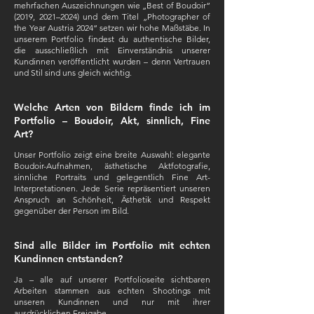
mehrfachen Auszeichnungen wie „Best of Boudoir“
(2019, 2021–2024) und dem Titel „Photographer of
the Year Austria 2024“ setzen wir hohe Maßstäbe. In
unserem Portfolio findest du authentische Bilder,
die ausschließlich mit Einverständnis unserer
Kundinnen veröffentlicht wurden – denn Vertrauen
und Stil sind uns gleich wichtig.
Welche Arten von Bildern finde ich im
Portfolio – Boudoir, Akt, sinnlich, Fine
Art?
Unser Portfolio zeigt eine breite Auswahl: elegante
Boudoir-Aufnahmen, ästhetische Aktfotografie,
sinnliche Portraits und gelegentlich Fine Art-
Interpretationen. Jede Serie repräsentiert unseren
Anspruch an Schönheit, Ästhetik und Respekt
gegenüber der Person im Bild.
Sind alle Bilder im Portfolio mit echten
Kundinnen entstanden?
Ja – alle auf unserer Portfolioseite sichtbaren
Arbeiten stammen aus echten Shootings mit
unseren Kundinnen und nur mit ihrer
ausdrücklichen Freigabe.