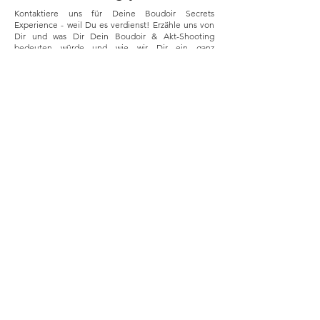
Kontaktiere uns für Deine Boudoir Secrets
Experience - weil Du es verdienst! Erzähle uns von
Dir und was Dir Dein Boudoir & Akt-Shooting
bedeuten würde und wie wir Dir ein ganz
besonderes Erlebnis gestalten können. Wir freuen
uns für Dich da sein und Dich bei uns im Studio
begrüßen zu dürfen.