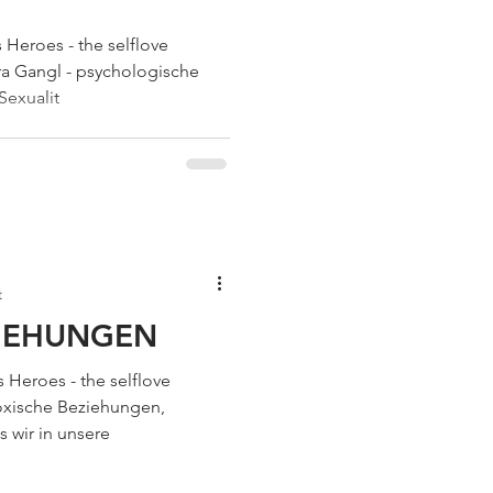
 Heroes - the selflove
ra Gangl - psychologische
Sexualit
t
ZIEHUNGEN
 Heroes - the selflove
oxische Beziehungen,
 wir in unsere