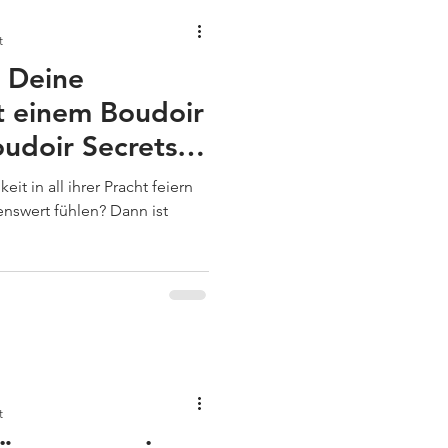
t
d Deine
t einem Boudoir
udoir Secrets in
t in all ihrer Pracht feiern
nswert fühlen? Dann ist
t