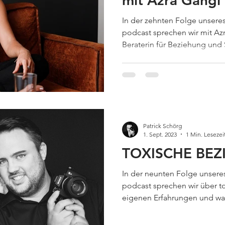
mit Azra Gangl
In der zehnten Folge unseres
podcast sprechen wir mit Az
Beraterin für Beziehung und 
Patrick Schörg
1. Sept. 2023
1 Min. Lesezei
TOXISCHE BE
In der neunten Folge unseres
podcast sprechen wir über t
eigenen Erfahrungen und was