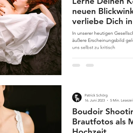
Lerne Deinen K
neuen Blickwin
verliebe Dich i
sinnlichen Seite
In unserer heutigen Gesellsch
äußere Erscheinungsbild gele
uns selbst zu kritisch
Patrick Schörg
16. Juni 2023
5 Min. Lesezei
Boudoir Shootin
Brautfotos als
Hochzeit