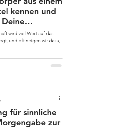
örper aus einem
kel kennen und
n Deine
n
aft wird viel Wert auf das
gt, und oft neigen wir dazu,
t
g für sinnliche
 Morgengabe zur