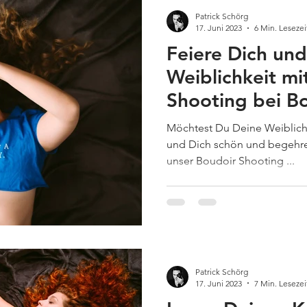
Patrick Schörg
17. Juni 2023
6 Min. Lesezei
Feiere Dich un
Weiblichkeit mi
Shooting bei Bo
Wien
Möchtest Du Deine Weiblichkei
und Dich schön und begehre
unser Boudoir Shooting ...
Patrick Schörg
17. Juni 2023
7 Min. Lesezei