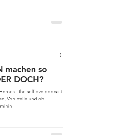
 machen so
ODER DOCH?
Heroes - the selflove podcast
en, Vorurteile und ob
eminin