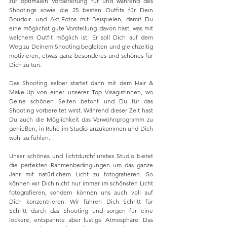
zur optimalen Vorbereitung für und während des 
Shootings sowie die 25 besten Outfits für Dein 
Boudoir- und Akt-Fotos mit Beispielen, damit Du 
eine möglichst gute Vorstellung davon hast, was mit 
welchem Outfit möglich ist. Er soll Dich auf dem 
Weg zu Deinem Shooting begleiten und gleichzeitig 
motivieren, etwas ganz besonderes und schönes für 
Dich zu tun. 
Das Shooting selber startet dann mit dem Hair & 
Make-Up von einer unserer Top Visagistinnen, wo 
Deine schönen Seiten betont und Du für das 
Shooting vorbereitet wirst. Während dieser Zeit hast 
Du auch die Möglichkeit das Verwöhnprogramm zu 
genießen, in Ruhe im Studio anzukommen und Dich 
wohl zu fühlen.
Unser schönes und lichtdurchflutetes Studio bietet 
die perfekten Rahmenbedingungen um das ganze 
Jahr mit natürlichem Licht zu fotografieren. So 
können wir Dich nicht nur immer im schönsten Licht 
fotografieren, sondern können uns auch voll auf 
Dich konzentrieren. Wir führen Dich Schritt für 
Schritt durch das Shooting und sorgen für eine 
lockere, entspannte aber lustige Atmosphäre. Das 