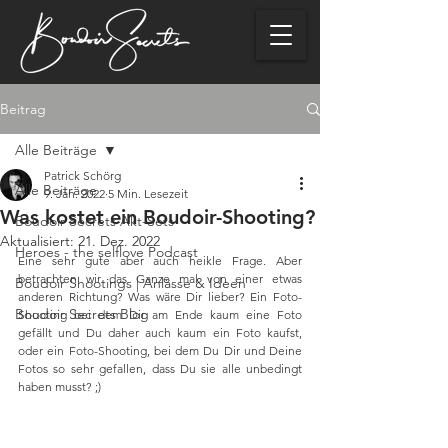
Beitrag
Alle Beiträge
Patrick Schörg
Alle Beiträge
9. Jan. 2022
5 Min. Lesezeit
Was kostet ein Boudoir-Shooting?
Boudoir Secrets Akt-Sets
Aktualisiert:
21. Dez. 2022
Heroes - the selflove Podcast
Eine sehr gute aber auch heikle Frage. Aber 
betrachten wir das Ganze mal von einer etwas 
Boudoir Shootings | Anlässe & Ideen
anderen Richtung? Was wäre Dir lieber? Ein Foto-
Boudoir Secrets Blog
Shooting bei dem Dir am Ende kaum eine Foto 
gefällt und Du daher auch kaum ein Foto kaufst, 
oder ein Foto-Shooting, bei dem Du Dir und Deine 
Fotos so sehr gefallen, dass Du sie alle unbedingt 
haben musst? ;) 