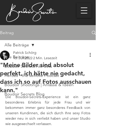
Beitrag
Alle Beiträge
Patrick Schörg
Alle Beiträge
10. Juli 2022
2 Min. Lesezeit
"Meine Bilder sind absolut
Boudoir Secrets Akt-Sets
perfekt, ich hätte nie gedacht,
Heroes - the selflove Podcast
dass ich so auf Fotos ausschauen
Boudoir Shootings | Anlässe & Ideen
kann."
Boudoir Secrets Blog
Die Boudoir-Secrets-Experience ist ein ganz 
besonderes Erlebnis für jede Frau und wir 
bekommen immer ganz besonderes Feedback von 
unseren Kundinnen, die sich durch Ihre sexy Fotos 
wieder neu in sich verliebt haben und unser Studio 
wie ausgewechselt verlassen. 